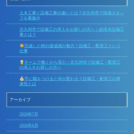
土木工事と設備工事の違いとは？北九州市で現場スタッ
フを募集中
北九州市で設備工の求人をお探しの方へ｜給排水設備工
事とは？
完成した時の達成感が魅力！設備工・配管工という
仕事
チームで働くから安心！北九州市で設備工・配管工
の求人をお探しの方へ
手に職をつけると何が変わる？設備工・配管工の将
来性とは
アーカイブ
2026年7月
2026年6月