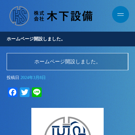
ホームページ開設しました。
ホームページ開設しました。
投稿日
2024年3月8日
Fa
T
Li
ce
wi
ne
bo
tte
ok
r