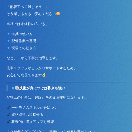
「配管工って難しそう…」
そう感じる方もご安心ください
当社では未経験の方でも、
道具の使い方
配管作業の基礎
現場での動き方
など、一から丁寧に指導します。
先輩スタッフがしっかりサポートするため、
安心して成長できます
技術が身につけば将来も強い
配管工の仕事は、経験がそのまま技術になります。
一生モノのスキルが身につく
資格取得も目指せる
将来的に収入アップも可能
「ただ働くだけではなく、将来につながる仕事がしたい」