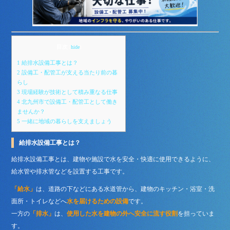
目次
[
hide
]
1
給排水設備工事とは？
2
設備工・配管工が支える当たり前の暮
らし
3
現場経験が技術として積み重なる仕事
4
北九州市で設備工・配管工として働き
ませんか？
5
一緒に地域の暮らしを支えましょう
給排水設備工事とは？
給排水設備工事とは、建物や施設で水を安全・快適に使用できるように、
給水管や排水管などを設置する工事です。
「給水」
は、道路の下などにある水道管から、建物のキッチン・浴室・洗
面所・トイレなどへ
水を届けるための設備
です。
一方の
「排水」
は、
使用した水を建物の外へ安全に流す役割
を担っていま
す。