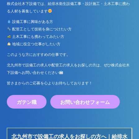
株式会社木下設備では、給排水衛生設備工事・設計施工・土木工事に携わ
る人材を募集しています
設備工事に興味がある方
配管工として技術を身につけたい方
土木工事にも携わってみたい方
地域に役立つ仕事がしたい方
このような方におすすめの仕事です。
北九州市で設備工の求人や配管工の求人をお探しの方は、ぜひ株式会社木
下設備へお問い合わせください
皆さまからのご応募を心よりお待ちしております！
ガテン職
お問い合わせフォーム
北九州市で設備工の求人をお探しの方へ｜給排水