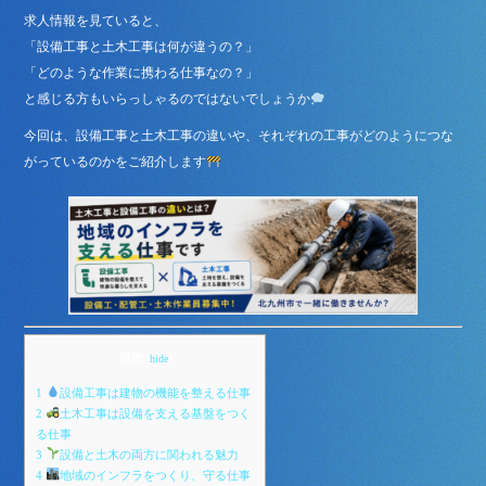
求人情報を見ていると、
「設備工事と土木工事は何が違うの？」
「どのような作業に携わる仕事なの？」
と感じる方もいらっしゃるのではないでしょうか
今回は、設備工事と土木工事の違いや、それぞれの工事がどのようにつな
がっているのかをご紹介します
目次
[
hide
]
1
設備工事は建物の機能を整える仕事
2
土木工事は設備を支える基盤をつく
る仕事
3
設備と土木の両方に関われる魅力
4
地域のインフラをつくり、守る仕事