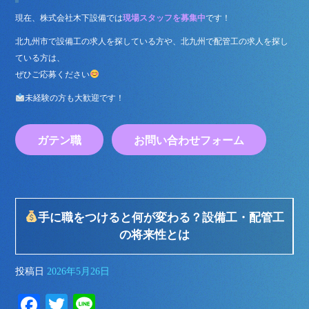
現在、株式会社木下設備では
現場スタッフを募集中
です！
北九州市で設備工の求人を探している方や、北九州で配管工の求人を探し
ている方は、
ぜひご応募ください
未経験の方も大歓迎です！
ガテン職
お問い合わせフォーム
手に職をつけると何が変わる？設備工・配管工
の将来性とは
投稿日
2026年5月26日
Fa
T
Li