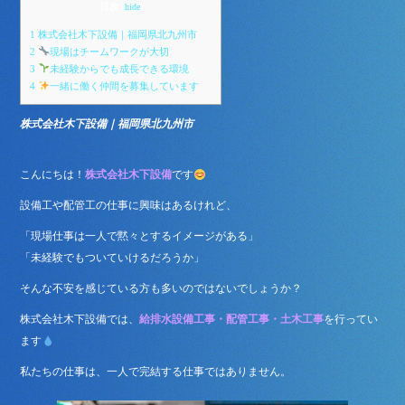
bo
tte
目次
[
hide
]
ok
r
1
株式会社木下設備｜福岡県北九州市
2
現場はチームワークが大切
3
未経験からでも成長できる環境
4
一緒に働く仲間を募集しています
株式会社木下設備｜福岡県北九州市
こんにちは！
株式会社木下設備
です
設備工や配管工の仕事に興味はあるけれど、
「現場仕事は一人で黙々とするイメージがある」
「未経験でもついていけるだろうか」
そんな不安を感じている方も多いのではないでしょうか？
株式会社木下設備では、
給排水設備工事・配管工事・土木工事
を行ってい
ます
私たちの仕事は、一人で完結する仕事ではありません。