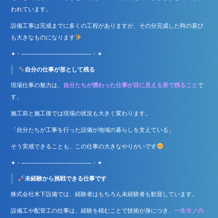
われています。
設備工事は完成までに多くの工程がありますが、その分完成した時の喜び
も大きなものになります
✦・────────────────・✦
自分の仕事が形として残る
現場仕事の魅力は、
自分たちが携わった仕事が目に見える形で残ること
で
す。
施工前と施工後では現場の状況も大きく変わります。
「自分たちが工事を行った設備が地域の暮らしを支えている」
そう実感できることも、この仕事の大きなやりがいです
✦・────────────────・✦
未経験から挑戦できる仕事です
株式会社木下設備では、経験者はもちろん未経験者も歓迎しています。
設備工や配管工の仕事は、経験を積むことで技術が身につき、
一生モノの