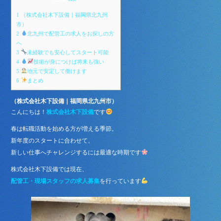
bo
tte
ok
r
1
（株式会社木下設備｜福岡県北九州
市）
2
北九州で配管工の求人をお探しの方
へ
3
未経験でも安心してスタート可能
4
技術が身につけば将来も強い
5
地元で安定して働けます
6
まとめ
（株式会社木下設備｜福岡県北九州市）
こんにちは！
株式会社木下設備
です
春は転職活動を始める方が増える季節。
新年度のスタートに合わせて、
新しい仕事へチャレンジするには最適な時期です
株式会社木下設備では現在、
配管工・現場スタッフの求人募集
を行っています