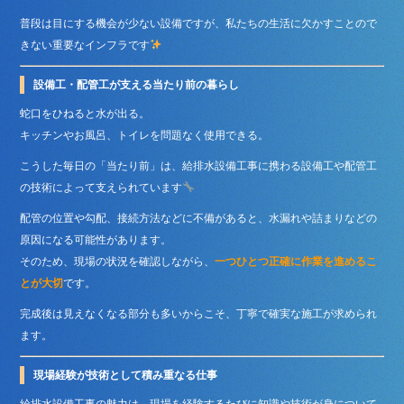
普段は目にする機会が少ない設備ですが、私たちの生活に欠かすことので
きない重要なインフラです
設備工・配管工が支える当たり前の暮らし
蛇口をひねると水が出る。
キッチンやお風呂、トイレを問題なく使用できる。
こうした毎日の「当たり前」は、給排水設備工事に携わる設備工や配管工
の技術によって支えられています
配管の位置や勾配、接続方法などに不備があると、水漏れや詰まりなどの
原因になる可能性があります。
そのため、現場の状況を確認しながら、
一つひとつ正確に作業を進めるこ
とが大切
です。
完成後は見えなくなる部分も多いからこそ、丁寧で確実な施工が求められ
ます。
現場経験が技術として積み重なる仕事
給排水設備工事の魅力は、現場を経験するたびに知識や技術が身について