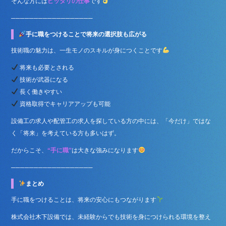
そんな方には
ピッタリの仕事
です
──────────────────
手に職をつけることで将来の選択肢も広がる
技術職の魅力は、一生モノのスキルが身につくことです
将来も必要とされる
技術が武器になる
長く働きやすい
資格取得でキャリアアップも可能
設備工の求人や配管工の求人を探している方の中には、「今だけ」ではな
く「将来」を考えている方も多いはず。
だからこそ、
“手に職”
は大きな強みになります
──────────────────
まとめ
手に職をつけることは、将来の安心にもつながります
株式会社木下設備では、未経験からでも技術を身につけられる環境を整え