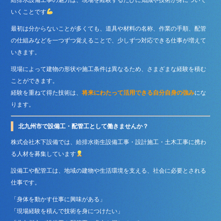
いくことです
最初は分からないことが多くても、道具や材料の名称、作業の手順、配管
の仕組みなどを一つずつ覚えることで、少しずつ対応できる仕事が増えて
いきます。
現場によって建物の形状や施工条件は異なるため、さまざまな経験を積む
ことができます。
経験を重ねて得た技術は、
将来にわたって活用できる自分自身の強み
にな
ります。
北九州市で設備工・配管工として働きませんか？
株式会社木下設備では、給排水衛生設備工事・設計施工・土木工事に携わ
る人材を募集しています
設備工や配管工は、地域の建物や生活環境を支える、社会に必要とされる
仕事です。
「身体を動かす仕事に興味がある」
「現場経験を積んで技術を身につけたい」