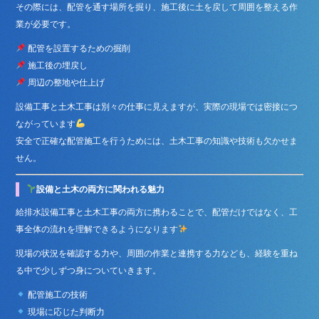
その際には、配管を通す場所を掘り、施工後に土を戻して周囲を整える作
業が必要です。
配管を設置するための掘削
施工後の埋戻し
周辺の整地や仕上げ
設備工事と土木工事は別々の仕事に見えますが、実際の現場では密接につ
ながっています
安全で正確な配管施工を行うためには、土木工事の知識や技術も欠かせま
せん。
設備と土木の両方に関われる魅力
給排水設備工事と土木工事の両方に携わることで、配管だけではなく、工
事全体の流れを理解できるようになります
現場の状況を確認する力や、周囲の作業と連携する力なども、経験を重ね
る中で少しずつ身についていきます。
配管施工の技術
現場に応じた判断力