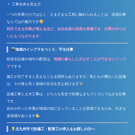
工事全体を見る力
一つの作業だけではなく、さまざまな工程に触れられることは、現場仕事
ならではの魅力です
対応できる作業が増えるほど、自分自身の成長を実感でき、仕事のやりが
いにもつながります。
地域のインフラをつくり、守る仕事
給排水設備や地中の配管は、
地域の暮らしに欠かすことができないインフ
ラ
です
施工が完了すると見えなくなる箇所もありますが、私たちが携わった設備
は、その後も長く地域の生活を支え続けます
設備工事と土木工事は、どちらも安全で快適なまちづくりにつながる仕事
です。
自分が行った作業が地域の役に立っていることを実感できるため、大きな
達成感があります
北九州市で設備工・配管工の求人をお探しの方へ