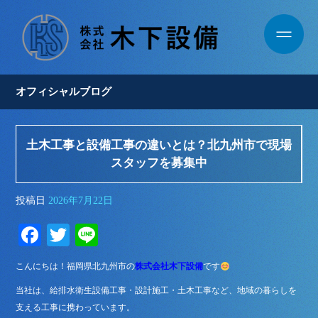
オフィシャルブログ
土木工事と設備工事の違いとは？北九州市で現場
スタッフを募集中
投稿日
2026年7月22日
Fa
T
Li
ce
wi
ne
こんにちは！福岡県北九州市の
株式会社木下設備
です
bo
tte
当社は、給排水衛生設備工事・設計施工・土木工事など、地域の暮らしを
ok
r
支える工事に携わっています。