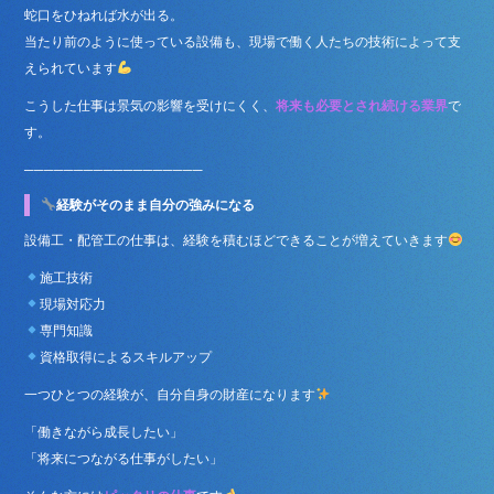
蛇口をひねれば水が出る。
当たり前のように使っている設備も、現場で働く人たちの技術によって支
えられています
こうした仕事は景気の影響を受けにくく、
将来も必要とされ続ける業界
で
す。
──────────────────
経験がそのまま自分の強みになる
設備工・配管工の仕事は、経験を積むほどできることが増えていきます
施工技術
現場対応力
専門知識
資格取得によるスキルアップ
一つひとつの経験が、自分自身の財産になります
「働きながら成長したい」
「将来につながる仕事がしたい」