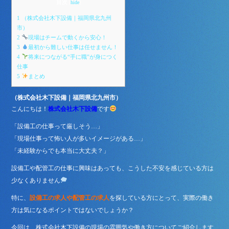
bo
tte
目次
[
hide
]
ok
r
1
（株式会社木下設備｜福岡県北九州
市）
2
現場はチームで動くから安心！
3
最初から難しい仕事は任せません！
4
将来につながる“手に職”が身につく
仕事
5
まとめ
（株式会社木下設備｜福岡県北九州市）
こんにちは！
株式会社木下設備
です
「設備工の仕事って厳しそう…」
「現場仕事って怖い人が多いイメージがある…」
「未経験からでも本当に大丈夫？」
設備工や配管工の仕事に興味はあっても、こうした不安を感じている方は
少なくありません
特に、
設備工の求人や配管工の求人
を探している方にとって、実際の働き
方は気になるポイントではないでしょうか？
今回は、株式会社木下設備の現場の雰囲気や働き方についてご紹介します