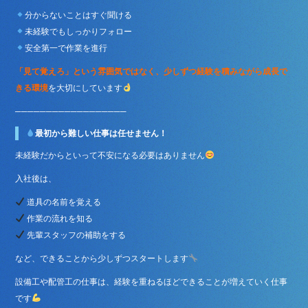
分からないことはすぐ聞ける
未経験でもしっかりフォロー
安全第一で作業を進行
「見て覚えろ」
という雰囲気ではなく、少しずつ経験を積みながら成長で
きる環境
を大切にしています
──────────────────
最初から難しい仕事は任せません！
未経験だからといって不安になる必要はありません
入社後は、
道具の名前を覚える
作業の流れを知る
先輩スタッフの補助をする
など、できることから少しずつスタートします
設備工や配管工の仕事は、経験を重ねるほどできることが増えていく仕事
です