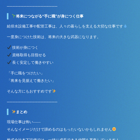
──────────────────
将来につながる“手に職”が身につく仕事
給排水設備工事や配管工事は、人々の暮らしを支える大切な仕事です
一度身につけた技術は、将来の大きな武器になります。
技術が身につく
資格取得も目指せる
長く安定して働きやすい
「手に職をつけたい」
「将来を見据えて働きたい」
そんな方にもおすすめです
──────────────────
まとめ
現場仕事は怖い――
そんなイメージだけで諦めるのはもったいないかもしれません