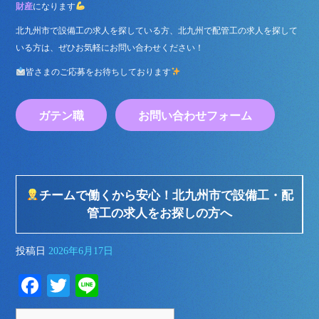
財産
になります
北九州市で設備工の求人を探している方、北九州で配管工の求人を探して
いる方は、ぜひお気軽にお問い合わせください！
皆さまのご応募をお待ちしております
ガテン職
お問い合わせフォーム
チームで働くから安心！北九州市で設備工・配
管工の求人をお探しの方へ
投稿日
2026年6月17日
Fa
T
Li
ce
wi
ne