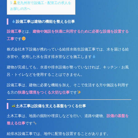
5
北九州市で設備工・配管工の求人を
お探しの方へ
設備工事は建物の機能を整える仕事
設備工事
とは、
建物や施設を快適に利用するために必要な設備を設置する
工事
です
株式会社木下設備が携わっている給排水衛生設備工事では、水を届ける給
水管や、使用した水を流す排水管などを施工します
建物が完成しても、水道や排水設備が整っていなければ、キッチン・お風
呂・トイレなどを使用することはできません。
設備工事は、建物に必要な機能を加え、そこで生活する方や施設を利用す
る方の
快適な環境をつくる大切な仕事
です
土木工事は設備を支える基盤をつくる仕事
土木工事は、地面の掘削や埋戻しなどを行い、道路や建物、
設備の基盤を
整える仕事
です
給排水設備工事では、地中に配管を設置することがあります。