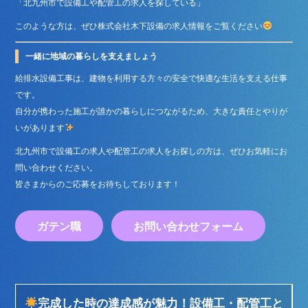
「北九州市で設備工や配管工の求人を探している」
このような方は、ぜひ株式会社木下設備の求人情報をご覧ください
一緒に地域の暮らしを支えましょう
給排水設備工事は、建物を利用する方々の安全で快適な生活を支える仕事
です。
自分が携わった施工が誰かの暮らしにつながるため、大きな責任とやりが
いがあります
北九州市で設備工の求人や配管工の求人をお探しの方は、ぜひお気軽にお
問い合わせください。
皆さまからのご応募をお待ちしております！
ガテン職
お問い合わせフォーム
完成した時の達成感が魅力！設備工・配管工と