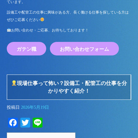
ています。
設備工や配管工の仕事に興味がある方、長く働ける仕事を探している方は
ぜひご応募ください
お問い合わせ・ご応募、お待ちしております！
ガテン職
お問い合わせフォーム
現場仕事って怖い？設備工・配管工の仕事を分
かりやすく紹介！
投稿日
2026年5月19日
Fa
T
Li
ce
wi
ne