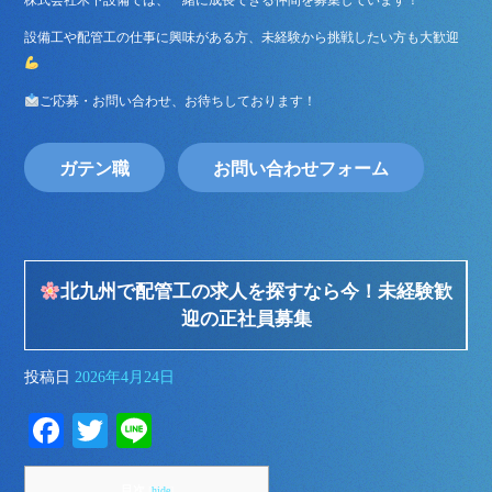
株式会社木下設備では、一緒に成長できる仲間を募集しています！
設備工や配管工の仕事に興味がある方、未経験から挑戦したい方も大歓迎
ご応募・お問い合わせ、お待ちしております！
ガテン職
お問い合わせフォーム
北九州で配管工の求人を探すなら今！未経験歓
迎の正社員募集
投稿日
2026年4月24日
Fa
T
Li
ce
wi
ne
目次
[
hide
]