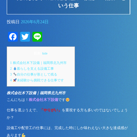
いう仕事
投稿日
2026年6月24日
Fa
T
Li
ce
wi
ne
bo
tte
目次
[
hide
]
ok
r
1
株式会社木下設備｜福岡県北九州市
2
暮らしを支える設備工事
3
自分の仕事が形として残る
4
未経験から挑戦できる仕事です
株式会社木下設備｜福岡県北九州市
こんにちは！
株式会社木下設備
です
仕事を選ぶうえで、
「やりがい」
を重視する方も多いのではないでしょう
か？
設備工や配管工の仕事には、完成した時にしか味わえない大きな達成感が
あります