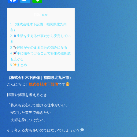
ce
wi
ne
bo
tte
目次
[
hide
]
ok
r
1
（株式会社木下設備｜福岡県北九州
市）
2
生活を支える仕事だから安定してい
る
3
経験がそのまま自分の強みになる
4
手に職をつけることで将来の選択肢
も広がる
5
まとめ
（株式会社木下設備｜福岡県北九州市）
こんにちは！
株式会社木下設備
です
転職や就職を考えるとき、
「将来も安心して働ける仕事がいい」
「安定した業界で働きたい」
「技術を身につけたい」
そう考える方も多いのではないでしょうか？