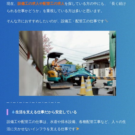
現在、
設備工の求人や配管工の求人
を探している方の中にも、「長く続け
られる仕事かどうか」を重視している方は多いと思います。
そんな方におすすめしたいのが、設備工・配管工の仕事です
─・─・─・─・─・─・─・─・─
生活を支える仕事だから安定している
設備工や配管工の仕事は、水道や排水設備、各種配管工事など、人々の生
活に欠かせないインフラを支える仕事です