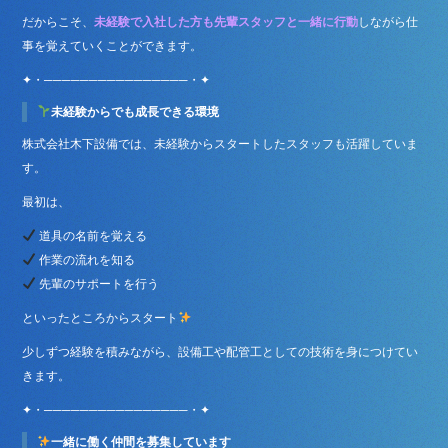
だからこそ、
未経験で入社した方も先輩スタッフと一緒に行動
しながら仕
事を覚えていくことができます。
✦・────────────────・✦
未経験からでも成長できる環境
株式会社木下設備では、未経験からスタートしたスタッフも活躍していま
す。
最初は、
道具の名前を覚える
作業の流れを知る
先輩のサポートを行う
といったところからスタート
少しずつ経験を積みながら、設備工や配管工としての技術を身につけてい
きます。
✦・────────────────・✦
一緒に働く仲間を募集しています