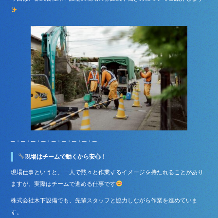
─・─・─・─・─・─・─・─・─
現場はチームで動くから安心！
現場仕事というと、一人で黙々と作業するイメージを持たれることがあり
ますが、実際はチームで進める仕事です
株式会社木下設備でも、先輩スタッフと協力しながら作業を進めていま
す。