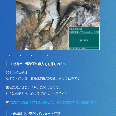
─・─・─・─・─・─・─・─・─
北九州で配管工の求人をお探しの方へ
配管工の仕事は、
給水管・排水管・各種設備配管の施工を行う仕事です。
生活に欠かせない「水」に関わるため、
社会に必要とされ続ける安定した仕事です
北九州で配管工の求人を探している方におすすめの職種です！
未経験でも安心してスタート可能